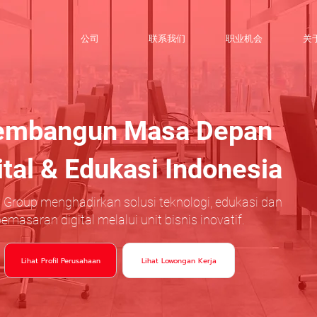
公司
联系我们
职业机会
关
mbangun Masa Depan
ital & Edukasi Indonesia
 Group menghadirkan solusi teknologi, edukasi dan
emasaran digital melalui unit bisnis inovatif.
Lihat Profil Perusahaan
Lihat Lowongan Kerja