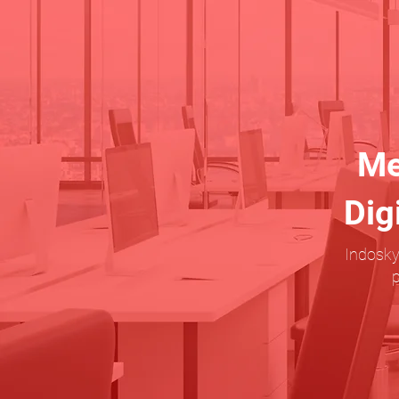
Me
Dig
Indosky
p