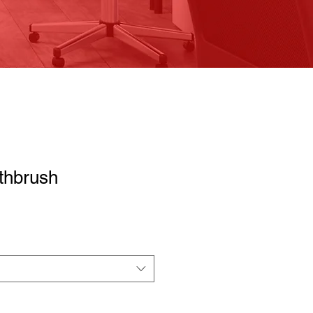
othbrush