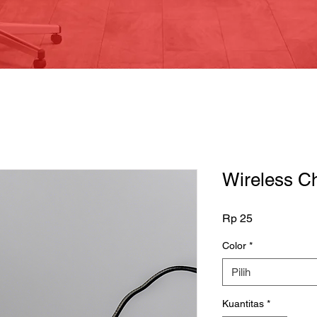
Wireless C
Harga
Rp 25
Color
*
Pilih
Kuantitas
*