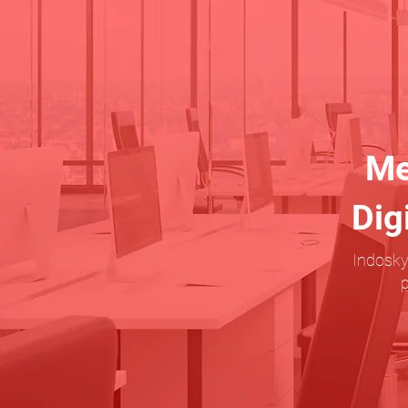
Me
Dig
Indosky
p