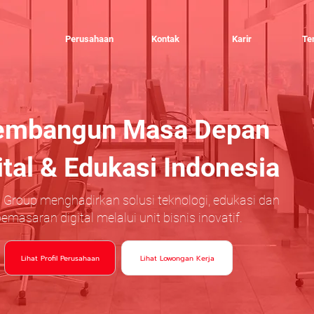
Perusahaan
Kontak
Karir
Te
mbangun Masa Depan
ital & Edukasi Indonesia
 Group menghadirkan solusi teknologi, edukasi dan
emasaran digital melalui unit bisnis inovatif.
Lihat Profil Perusahaan
Lihat Lowongan Kerja