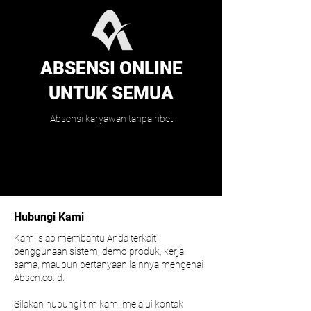
ABSENSI ONLINE
UNTUK SEMUA
Absensi karyawan tanpa ribet
Hubungi Kami
Kami siap membantu Anda terkait
penggunaan sistem, demo produk, kerja
sama, maupun pertanyaan lainnya mengenai
Absen.co.id.
Silakan hubungi tim kami melalui kontak