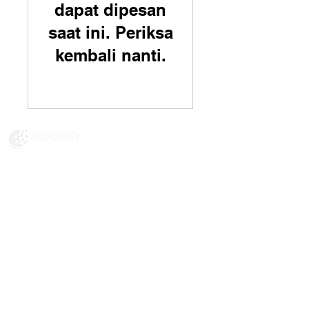
dapat dipesan
saat ini. Periksa
kembali nanti.
Temukan kekuatan berbagai perusahaan kami
di bawah satu naungan.
Info Kami
Tentang Kami
Kontak
Kebijakan Privasi