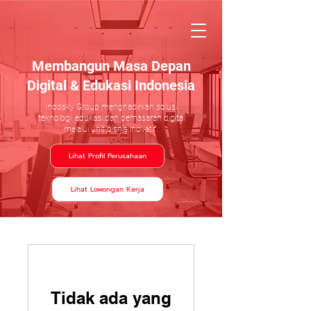
Membangun Masa Depan
Digital & Edukasi Indonesia
Indosky Group menghadirkan solusi
teknologi, edukasi dan pemasaran digital
melalui unit bisnis inovatif.
Lihat Profil Perusahaan
Lihat Lowongan Kerja
Tidak ada yang