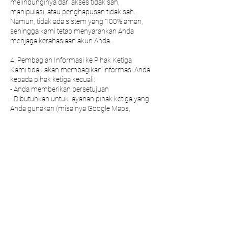
melindunginya dari akses tidak sah,
manipulasi, atau penghapusan tidak sah.
Namun, tidak ada sistem yang 100% aman,
sehingga kami tetap menyarankan Anda
menjaga kerahasiaan akun Anda.
4. Pembagian Informasi ke Pihak Ketiga
Kami tidak akan membagikan informasi Anda
kepada pihak ketiga kecuali:
- Anda memberikan persetujuan
- Dibutuhkan untuk layanan pihak ketiga yang
Anda gunakan (misalnya Google Maps,
Firebase)
- Diperlukan oleh hukum atau permintaan
otoritas resmi
5. Cookie & Teknologi Pelacak
Aplikasi ini dapat menggunakan cookie atau
teknologi pelacakan serupa untuk
meningkatkan pengalaman pengguna.
6. Hak Anda
Anda berhak mengakses, memperbarui, dan
menghapus informasi pribadi Anda kapan