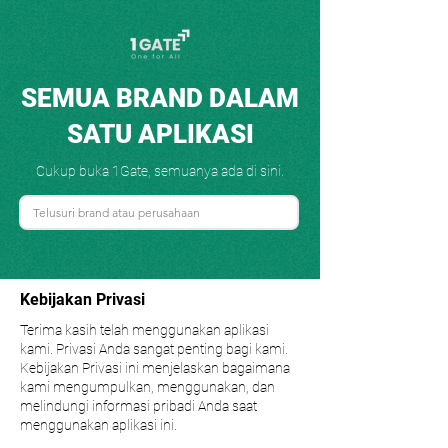
SEMUA BRAND DALAM
SATU APLIKASI
Cukup buka 1Gate, semuanya ada di sini.
Kebijakan Privasi
Terima kasih telah menggunakan aplikasi
kami. Privasi Anda sangat penting bagi kami.
Kebijakan Privasi ini menjelaskan bagaimana
kami mengumpulkan, menggunakan, dan
melindungi informasi pribadi Anda saat
menggunakan aplikasi ini.